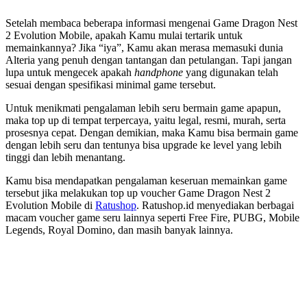
Setelah membaca beberapa informasi mengenai Game Dragon Nest
2 Evolution Mobile, apakah Kamu mulai tertarik untuk
memainkannya? Jika “iya”, Kamu akan merasa memasuki dunia
Alteria yang penuh dengan tantangan dan petulangan. Tapi jangan
lupa untuk mengecek apakah
handphone
yang digunakan telah
sesuai dengan spesifikasi minimal game tersebut.
Untuk menikmati pengalaman lebih seru bermain game apapun,
maka top up di tempat terpercaya, yaitu legal, resmi, murah, serta
prosesnya cepat. Dengan demikian, maka Kamu bisa bermain game
dengan lebih seru dan tentunya bisa upgrade ke level yang lebih
tinggi dan lebih menantang.
Kamu bisa mendapatkan pengalaman keseruan memainkan game
tersebut jika melakukan top up voucher Game Dragon Nest 2
Evolution Mobile di
Ratushop
. Ratushop.id menyediakan berbagai
macam voucher game seru lainnya seperti Free Fire, PUBG, Mobile
Legends, Royal Domino, dan masih banyak lainnya.