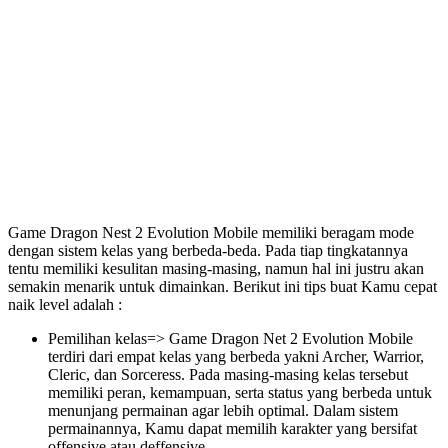
Game Dragon Nest 2 Evolution Mobile memiliki beragam mode
dengan sistem kelas yang berbeda-beda. Pada tiap tingkatannya
tentu memiliki kesulitan masing-masing, namun hal ini justru akan
semakin menarik untuk dimainkan. Berikut ini tips buat Kamu cepat
naik level adalah :
Pemilihan kelas=> Game Dragon Net 2 Evolution Mobile
terdiri dari empat kelas yang berbeda yakni Archer, Warrior,
Cleric, dan Sorceress. Pada masing-masing kelas tersebut
memiliki peran, kemampuan, serta status yang berbeda untuk
menunjang permainan agar lebih optimal. Dalam sistem
permainannya, Kamu dapat memilih karakter yang bersifat
offensive atau deffensive.