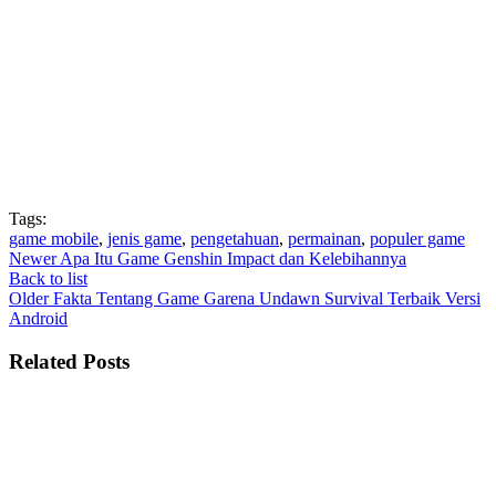
Tags:
game mobile
,
jenis game
,
pengetahuan
,
permainan
,
populer game
Newer
Apa Itu Game Genshin Impact dan Kelebihannya
Back to list
Older
Fakta Tentang Game Garena Undawn Survival Terbaik Versi
Android
Related Posts