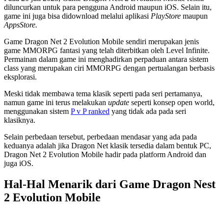
diluncurkan untuk para pengguna Android maupun iOS. Selain itu,
game ini juga bisa didownload melalui aplikasi
PlayStore
maupun
AppsStore.
Game Dragon Net 2 Evolution Mobile sendiri merupakan jenis
game MMORPG fantasi yang telah diterbitkan oleh Level Infinite.
Permainan dalam game ini menghadirkan perpaduan antara sistem
class yang merupakan ciri MMORPG dengan pertualangan berbasis
eksplorasi.
Meski tidak membawa tema klasik seperti pada seri pertamanya,
namun game ini terus melakukan
update
seperti konsep open world,
menggunakan sistem
P v P ranked
yang tidak ada pada seri
klasiknya.
Selain perbedaan tersebut, perbedaan mendasar yang ada pada
keduanya adalah jika Dragon Net klasik tersedia dalam bentuk PC,
Dragon Net 2 Evolution Mobile hadir pada platform Android dan
juga iOS.
Hal-Hal Menarik dari Game Dragon Nest
2 Evolution Mobile