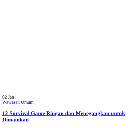
02
Jan
Wawasan Umum
12 Survival Game Ringan dan Menegangkan untuk
Dimainkan