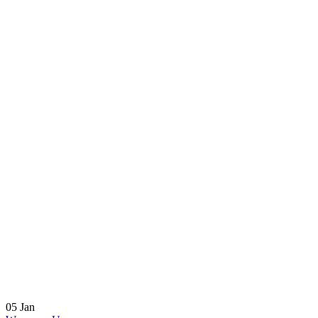
05
Jan