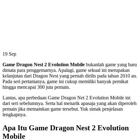
19
Sep
Game Dragon Nest 2 Evolution Mobile
bukanlah game yang baru
dimata para penggemarnya. Apalagi, game sekual ini merupakan
kelanjutan dari Dragon Nest yang pernah dirilis pada tahun 2010 an.
Pada seri pertamanya, game ini cukup memiliki banyak pemikat
hingga mencapai 300 juta pemain.
Lantas, apa perbedaan Game Dragon Net 2 Evolution Mobile
ini
dari seri sebelumnya. Serta hal menarik apasaja yang akan diperoleh
pemain jika memainkan game tersebut. Yuk simak penjelasan
lengkapnya.
Apa Itu Game Dragon Nest 2 Evolution
Mobile