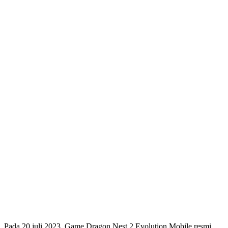
Pada 20 juli 2023, Game Dragon Nest 2 Evolution Mobile
resmi