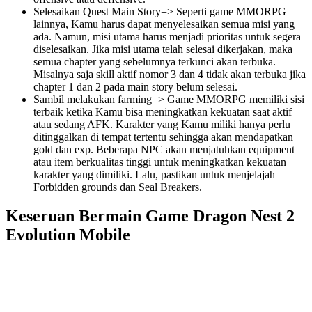
Selesaikan Quest Main Story=> Seperti game MMORPG
lainnya, Kamu harus dapat menyelesaikan semua misi yang
ada. Namun, misi utama harus menjadi prioritas untuk segera
diselesaikan. Jika misi utama telah selesai dikerjakan, maka
semua chapter yang sebelumnya terkunci akan terbuka.
Misalnya saja skill aktif nomor 3 dan 4 tidak akan terbuka jika
chapter 1 dan 2 pada main story belum selesai.
Sambil melakukan farming=> Game MMORPG memiliki sisi
terbaik ketika Kamu bisa meningkatkan kekuatan saat aktif
atau sedang AFK. Karakter yang Kamu miliki hanya perlu
ditinggalkan di tempat tertentu sehingga akan mendapatkan
gold dan exp. Beberapa NPC akan menjatuhkan equipment
atau item berkualitas tinggi untuk meningkatkan kekuatan
karakter yang dimiliki. Lalu, pastikan untuk menjelajah
Forbidden grounds dan Seal Breakers.
Keseruan Bermain Game Dragon Nest 2
Evolution Mobile