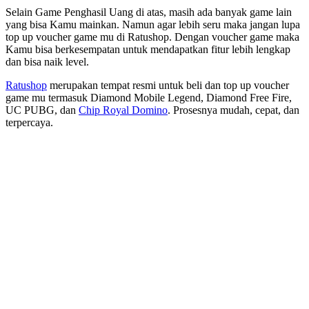
Selain Game Penghasil Uang di atas, masih ada banyak game lain
yang bisa Kamu mainkan. Namun agar lebih seru maka jangan lupa
top up voucher game mu di Ratushop. Dengan voucher game maka
Kamu bisa berkesempatan untuk mendapatkan fitur lebih lengkap
dan bisa naik level.
Ratushop
merupakan tempat resmi untuk beli dan top up voucher
game mu termasuk Diamond Mobile Legend, Diamond Free Fire,
UC PUBG, dan
Chip Royal Domino
. Prosesnya mudah, cepat, dan
terpercaya.