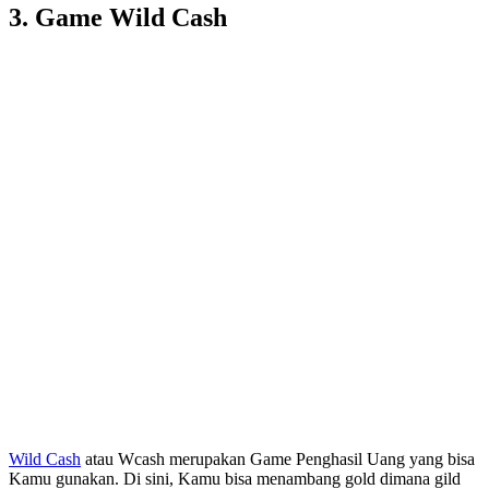
3. Game Wild Cash
Wild Cash
atau Wcash merupakan Game Penghasil Uang yang bisa
Kamu gunakan. Di sini, Kamu bisa menambang gold dimana gild