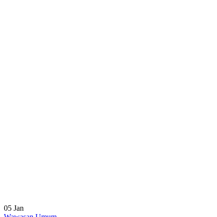
05
Jan
Wawasan Umum