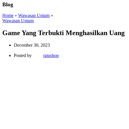
Blog
Home
»
Wawasan Umum
»
Wawasan Umum
Game Yang Terbukti Menghasilkan Uang
December 30, 2023
Posted by
ratushop