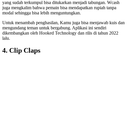
yang sudah terkumpul bisa ditukarkan menjadi tabungan. Wcash
juga mengkalim bahwa pemain bisa mendapatkan rupiah tanpa
modal sehingga bisa lebih menguntungkan.
Untuk menambah penghasilan, Kamu juga bisa menjawab kuis dan
mengundang teman untuk bergabung. Aplikasi ini sendiri
dikembangkan oleh Hooked Technology dan rilis di tahun 2022
lalu.
4. Clip Claps