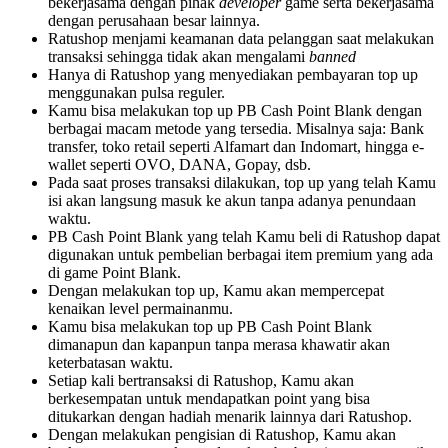
bekerjasama dengan pihak
developer
game serta bekerjasama
dengan perusahaan besar lainnya.
Ratushop menjami keamanan data pelanggan saat melakukan
transaksi sehingga tidak akan mengalami
banned
Hanya di Ratushop yang menyediakan pembayaran top up
menggunakan pulsa reguler.
Kamu bisa melakukan top up PB Cash Point Blank dengan
berbagai macam metode yang tersedia. Misalnya saja: Bank
transfer, toko retail seperti Alfamart dan Indomart, hingga e-
wallet seperti OVO, DANA, Gopay, dsb.
Pada saat proses transaksi dilakukan, top up yang telah Kamu
isi akan langsung masuk ke akun tanpa adanya penundaan
waktu.
PB Cash Point Blank yang telah Kamu beli di Ratushop dapat
digunakan untuk pembelian berbagai item premium yang ada
di game Point Blank.
Dengan melakukan top up, Kamu akan mempercepat
kenaikan level permainanmu.
Kamu bisa melakukan top up PB Cash Point Blank
dimanapun dan kapanpun tanpa merasa khawatir akan
keterbatasan waktu.
Setiap kali bertransaksi di Ratushop, Kamu akan
berkesempatan untuk mendapatkan point yang bisa
ditukarkan dengan hadiah menarik lainnya dari Ratushop.
Dengan melakukan pengisian di Ratushop, Kamu akan