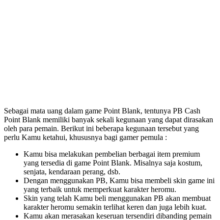
Sebagai mata uang dalam game Point Blank, tentunya PB Cash
Point Blank
memiliki banyak sekali kegunaan yang dapat dirasakan
oleh para pemain. Berikut ini beberapa kegunaan tersebut yang
perlu Kamu ketahui, khususnya bagi gamer pemula :
Kamu bisa melakukan pembelian berbagai item premium
yang tersedia di game Point Blank. Misalnya saja kostum,
senjata, kendaraan perang, dsb.
Dengan menggunakan PB, Kamu bisa membeli skin game ini
yang terbaik untuk memperkuat karakter heromu.
Skin yang telah Kamu beli menggunakan PB akan membuat
karakter heromu semakin terlihat keren dan juga lebih kuat.
Kamu akan merasakan keseruan tersendiri dibanding pemain