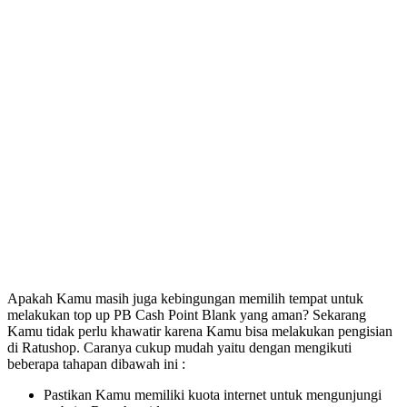
Apakah Kamu masih juga kebingungan memilih tempat untuk
melakukan top up PB Cash Point Blank yang aman? Sekarang
Kamu tidak perlu khawatir karena Kamu bisa melakukan pengisian
di Ratushop. Caranya cukup mudah yaitu dengan mengikuti
beberapa tahapan dibawah ini :
Pastikan Kamu memiliki kuota internet untuk mengunjungi