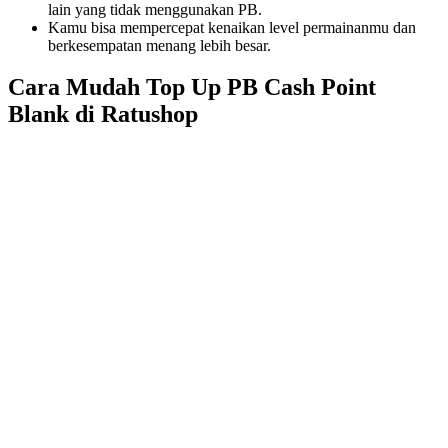
lain yang tidak menggunakan PB.
Kamu bisa mempercepat kenaikan level permainanmu dan
berkesempatan menang lebih besar.
Cara Mudah Top Up PB Cash Point
Blank di Ratushop