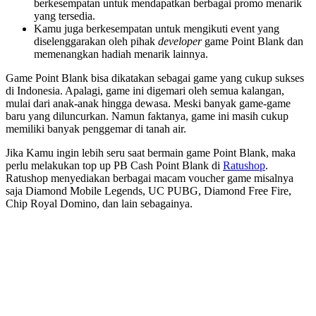
berkesempatan untuk mendapatkan berbagai promo menarik
yang tersedia.
Kamu juga berkesempatan untuk mengikuti event yang
diselenggarakan oleh pihak
developer
game Point Blank dan
memenangkan hadiah menarik lainnya.
Game Point Blank bisa dikatakan sebagai game yang cukup sukses
di Indonesia. Apalagi, game ini digemari oleh semua kalangan,
mulai dari anak-anak hingga dewasa. Meski banyak game-game
baru yang diluncurkan. Namun faktanya, game ini masih cukup
memiliki banyak penggemar di tanah air.
Jika Kamu ingin lebih seru saat bermain game Point Blank, maka
perlu melakukan top up PB Cash Point Blank
di
Ratushop
.
Ratushop menyediakan berbagai macam voucher game misalnya
saja Diamond Mobile Legends, UC PUBG, Diamond Free Fire,
Chip Royal Domino, dan lain sebagainya.