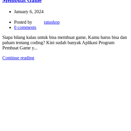
Membuat Game
January 6, 2024
Posted by
ratushop
0
comments
Siapa bilang kalau untuk bisa membuat game, Kamu harus bisa dan
paham tentang coding? Kini sudah banyak Aplikasi Program
Pembuat Game y...
Continue reading