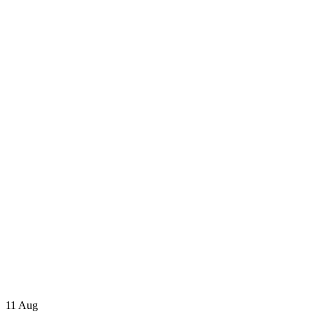
11
Aug