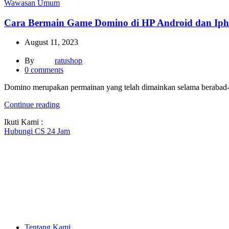
Wawasan Umum
Cara Bermain Game Domino di HP Android dan Ip
August 11, 2023
By
ratushop
0
comments
Domino merupakan permainan yang telah dimainkan selama berabad-a
Continue reading
Ikuti Kami :
Hubungi CS 24 Jam
Tentang Kami