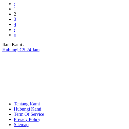
‹
1
2
3
4
›
»
Ikuti Kami :
Hubungi CS 24 Jam
Tentang Kami
Hubungi Kami
Term Of Service
Privacy Policy
Sitemap